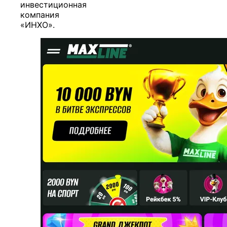
инвестиционная
компания
«ИНХО».