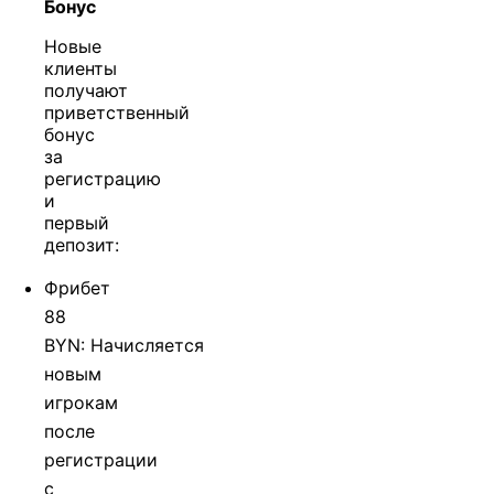
Бонус
Новые
клиенты
получают
приветственный
бонус
за
регистрацию
и
первый
депозит:
Фрибет
88
BYN: Начисляется
новым
игрокам
после
регистрации
с