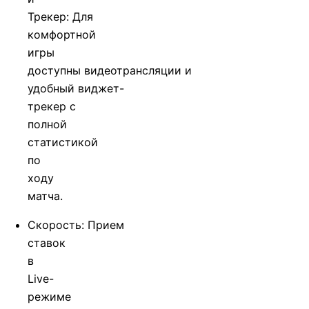
Трекер: Для
комфортной
игры
доступны видеотрансляции и
удобный виджет-
трекер с
полной
статистикой
по
ходу
матча.
Скорость: Прием
ставок
в
Live-
режиме