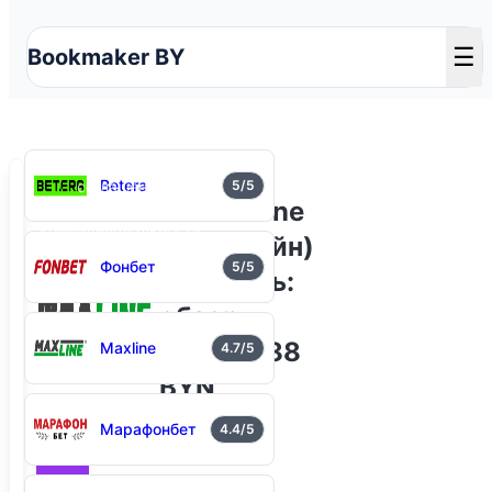
☰
Bookmaker BY
Букмекеры
Контакты
Пользовательское
Betera
соглашение
5
/5
БК Maxline
Политика
конфиденциальности
(Макслайн)
Фонбет
5
/5
Беларусь:
обзор,
фрибет 88
Maxline
4.7
/5
BYN
4.7
/5
Марафонбет
4.4
/5
Перейти
на