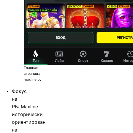
Главная
страница
maxline.by
Фокус
на
РБ: Maxline
исторически
ориентирован
на