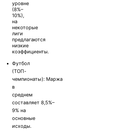
уровне
(8%–
10%),
на
некоторые
лиги
предлагаются
низкие
коэффициенты.
Футбол
(ТОП-
чемпионаты): Маржа
в
среднем
составляет 8,5%–
9% на
основные
исходы.