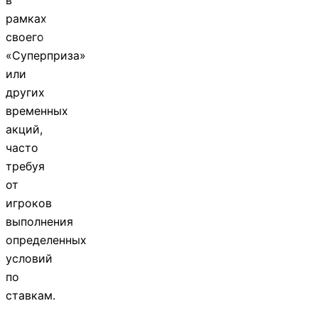
©
2026
Bookmaker
рамках
BY
.
Все права
своего
защищены.
21
+
«Суперприза»
или
других
временных
акций,
часто
требуя
от
игроков
выполнения
определенных
условий
по
ставкам.