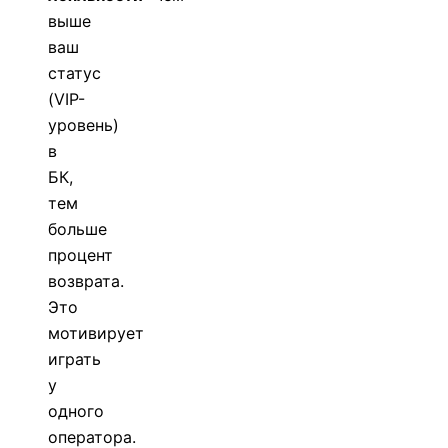
выше
ваш
статус
(VIP-
уровень)
в
БК,
тем
больше
процент
возврата.
Это
мотивирует
играть
у
одного
оператора.