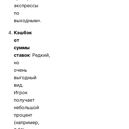
экспрессы
по
выходным».
Кэшбэк
от
суммы
ставок
: Редкий,
но
очень
выгодный
вид.
Игрок
получает
небольшой
процент
(например,