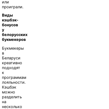
или
проиграли.
Виды
кэшбэк-
бонусов
у
белорусских
букмекеров
Букмекеры
в
Беларуси
креативно
подходят
к
программам
лояльности.
Кэшбэк
можно
разделить
на
несколько