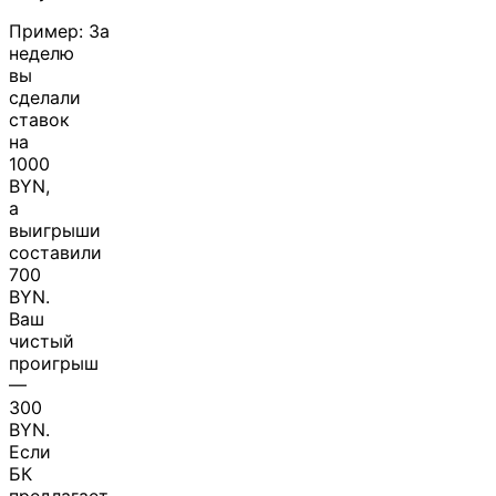
Пример: За
неделю
вы
сделали
ставок
на
1000
BYN,
а
выигрыши
составили
700
BYN.
Ваш
чистый
проигрыш
—
300
BYN.
Если
БК