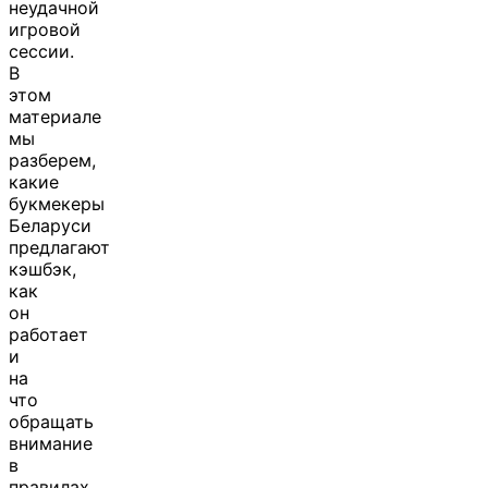
неудачной
игровой
сессии.
В
этом
материале
мы
разберем,
какие
букмекеры
Беларуси
предлагают
кэшбэк,
как
он
работает
и
на
что
обращать
внимание
в
правилах.