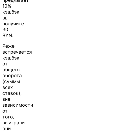
предлагает
10%
кэшбэк,
вы
получите
30
BYN.
Реже
встречается
кэшбэк
от
общего
оборота
(суммы
всех
ставок),
вне
зависимости
от
того,
выиграли
они