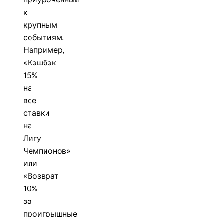
к
крупным
событиям.
Например,
«Кэшбэк
15%
на
все
ставки
на
Лигу
Чемпионов»
или
«Возврат
10%
за
проигрышные