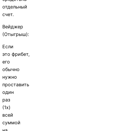
отдельный
счет.
Вейджер
(Отыгрыш):
Если
это фрибет,
его
обычно
нужно
проставить
один
раз
(1x)
всей
суммой
на