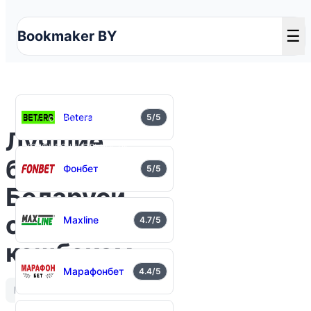
☰
Bookmaker BY
Букмекеры
Контакты
Пользовательское
Betera
соглашение
5
/5
Политика
Лучшие
конфиденциальности
букмекеры
Фонбет
5
/5
Беларуси
с
Maxline
4.7
/5
кэшбэком
Марафонбет
4.4
/5
Все
С Казино
На Андроид
На Телефон
Популярны