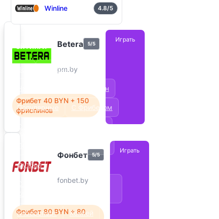
Winline
4.8
/5
Играть
Betera
5
/5
Рейтинги
Все
С Казино
pm.by
На Андроид
На Телефон
Фрибет 40 BYN + 150
Популярные
С Фрибетом
фриспинов
С Бонусами
Надежные
Легальные
С Кэшбэком
Играть
Фонбет
5
/5
Футбол
fonbet.by
С Высокими
Коэффициентами
Фрибет 80 BYN + 80
Киберспорт
Хоккей