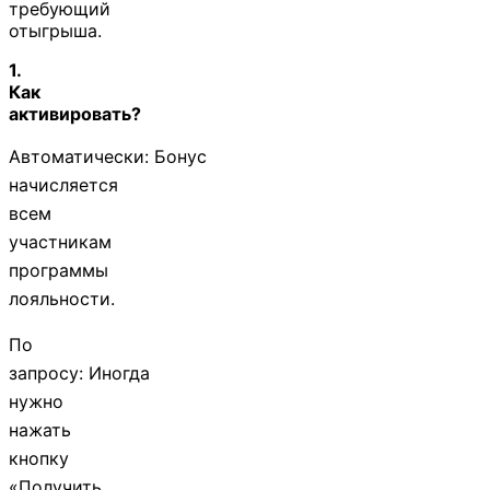
требующий
отыгрыша.
1.
Как
активировать?
Автоматически: Бонус
начисляется
всем
участникам
программы
лояльности.
По
запросу: Иногда
нужно
нажать
кнопку
«Получить