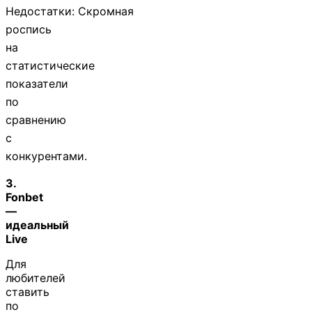
Недостатки: Скромная
роспись
на
статистические
показатели
по
сравнению
с
конкурентами.
3.
Fonbet
—
идеальный
Live
Для
любителей
ставить
по