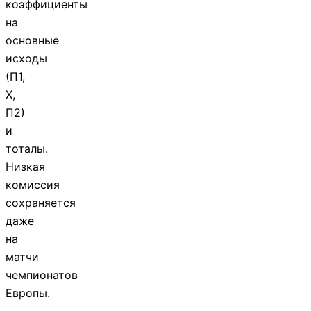
коэффициенты
на
основные
исходы
(П1,
Х,
П2)
и
тоталы.
Низкая
комиссия
сохраняется
даже
на
матчи
чемпионатов
Европы.