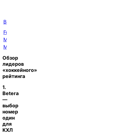
Маржа на НХЛ/
Букмекер
(броски,
КХЛ
удаления)
Да (глубокая
Betera
4.0% – 5.0%
роспись)
Fonbet
3.5% – 4.5%
Да (на топ-матч
Marathonbet
2.5% – 3.5%
Ограниченно
Maxline
4.5% – 5.5%
Да (эксклюзивы
Обзор
лидеров
«хоккейного»
рейтинга
1.
Betera
—
выбор
номер
один
для
КХЛ