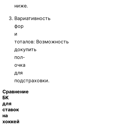
ниже.
Вариативность
фор
и
тоталов: Возможность
докупить
пол-
очка
для
подстраховки.
Сравнение
БК
для
ставок
на
хоккей
Статистика