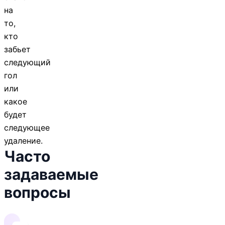
на
то,
кто
забьет
следующий
гол
или
какое
будет
следующее
удаление.
Часто
задаваемые
вопросы