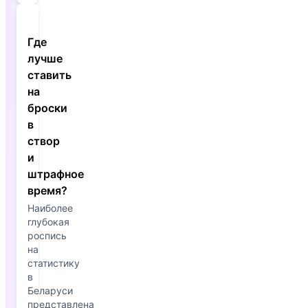
Где
лучше
ставить
на
броски
в
створ
и
штрафное
время?
Наиболее
глубокая
роспись
на
статистику
в
Беларуси
представлена