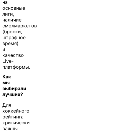
на
основные
лиги,
наличие
смолмаркетов
(броски,
штрафное
время)
и
качество
Live-
платформы.
Как
мы
выбирали
лучших?
Для
хоккейного
рейтинга
критически
важны