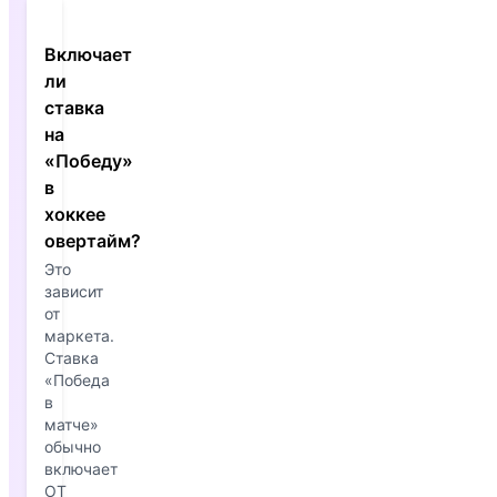
Включает
ли
ставка
на
«Победу»
в
хоккее
овертайм?
Это
зависит
от
маркета.
Ставка
«Победа
в
матче»
обычно
включает
ОТ