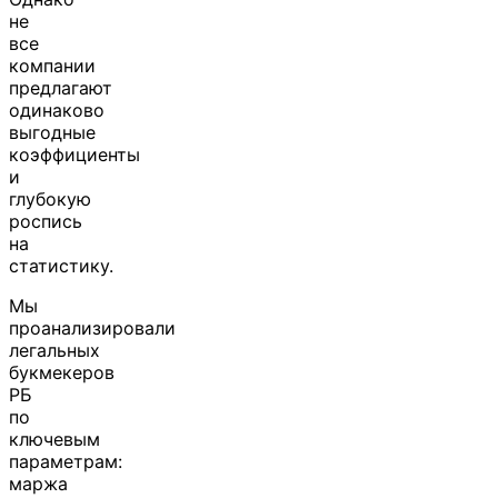
не
все
компании
предлагают
одинаково
выгодные
коэффициенты
и
глубокую
роспись
на
статистику.
Мы
проанализировали
легальных
букмекеров
РБ
по
ключевым
параметрам:
маржа