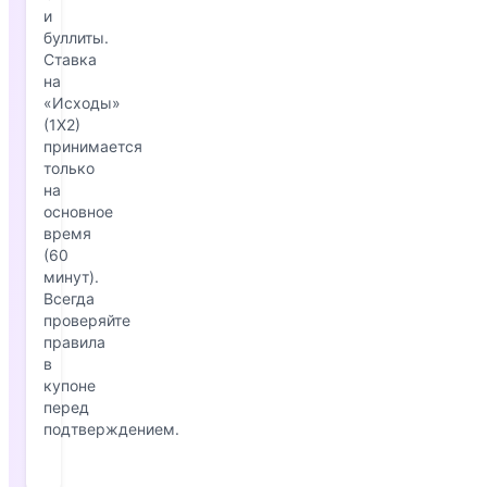
и
буллиты.
Ставка
на
«Исходы»
(1Х2)
принимается
только
на
основное
время
(60
минут).
Всегда
проверяйте
правила
в
купоне
перед
подтверждением.