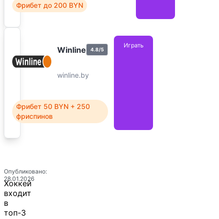
Фрибет до 200 BYN
Играть
Winline
4.8
/5
winline.by
Фрибет 50 BYN + 250
фриспинов
Опубликовано:
28.01.2026
Хоккей
входит
в
топ-3