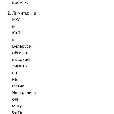
время».
Лимиты: На
НХЛ
и
КХЛ
в
Беларуси
обычно
высокие
лимиты,
но
на
матчи
Экстралиги
они
могут
быть