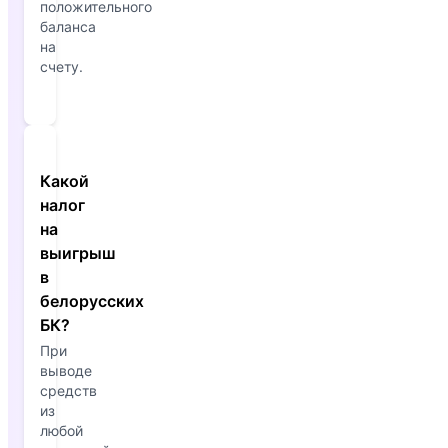
положительного
баланса
на
счету.
Какой
налог
на
выигрыш
в
белорусских
БК?
При
выводе
средств
из
любой