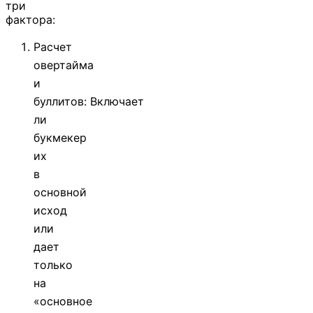
три
фактора:
Расчет
овертайма
и
буллитов: Включает
ли
букмекер
их
в
основной
исход
или
дает
только
на
«основное