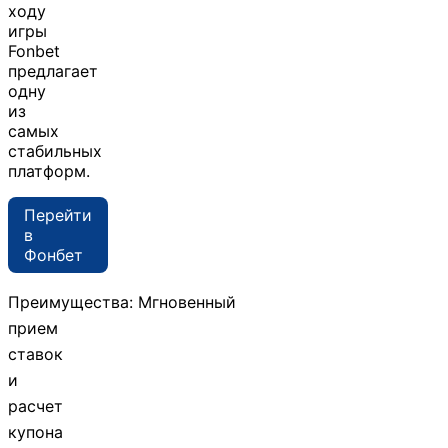
ходу
игры
Fonbet
предлагает
одну
из
самых
стабильных
платформ.
Перейти
в
Фонбет
Преимущества: Мгновенный
прием
ставок
и
расчет
купона