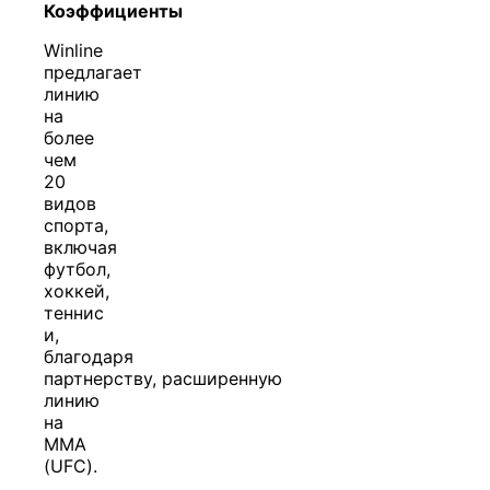
Коэффициенты
Winline
предлагает
линию
на
более
чем
20
видов
спорта,
включая
футбол,
хоккей,
теннис
и,
благодаря
партнерству, расширенную
линию
на
ММА
(UFC).