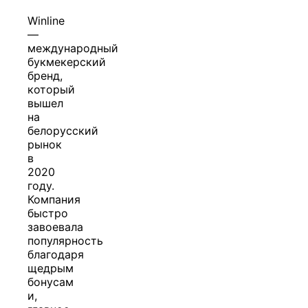
Winline
—
международный
букмекерский
бренд,
который
вышел
на
белорусский
рынок
в
2020
году.
Компания
быстро
завоевала
популярность
благодаря
щедрым
бонусам
и,