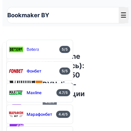
☰
Bookmaker BY
Букмекеры
Контакты
Пользовательское
Betera
соглашение
5
/5
БК Winline
Политика
конфиденциальности
(Беларусь):
Фонбет
5
/5
фрибет 50
BYN, live-
трансляции
Maxline
4.7
/5
4.8
/5
Перейти
Марафонбет
4.4
/5
на
сайт