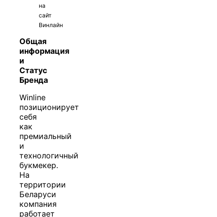
на
сайт
Винлайн
Общая
информация
и
Статус
Бренда
Winline
позиционирует
себя
как
премиальный
и
технологичный
букмекер.
На
территории
Беларуси
компания
работает