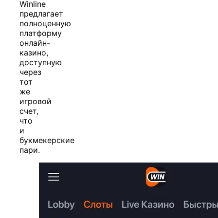
Winline
предлагает
полноценную
платформу
онлайн-
казино,
доступную
через
тот
же
игровой
счет,
что
и
букмекерские
пари.