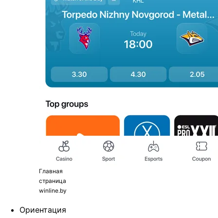
Главная
страница
winline.by
Ориентация