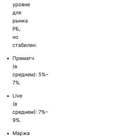
уровне
для
рынка
РБ,
но
стабилен:
Прематч
(в
среднем): 5%–
7%.
Live
(в
среднем): 7%–
9%.
Маржа