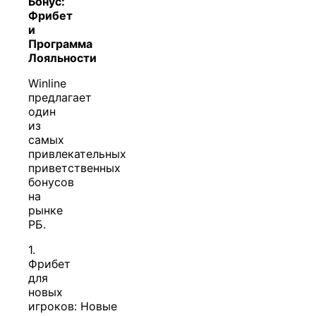
Бонус:
Фрибет
и
Программа
Лояльности
Winline
предлагает
один
из
самых
привлекательных
приветственных
бонусов
на
рынке
РБ.
1.
Фрибет
для
новых
игроков: Новые