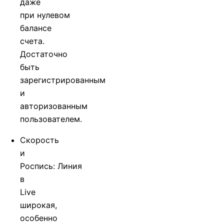
даже
при нулевом
балансе
счета.
Достаточно
быть
зарегистрированным
и
авторизованным
пользователем.
Скорость
и
Роспись: Линия
в
Live
широкая,
особенно