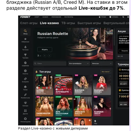
блэкджека (Russian A/B, Creed M). На ставки в этом
разделе действует отдельный
Live-кешбэк до 7%
.
Раздел Live-казино с живыми дилерами