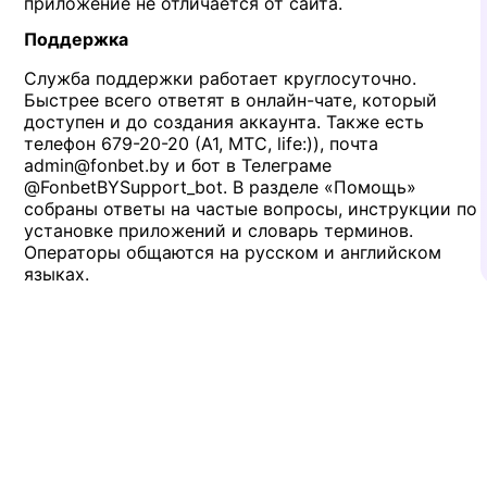
приложение не отличается от сайта.
Поддержка
Служба поддержки работает круглосуточно.
Быстрее всего ответят в онлайн-чате, который
доступен и до создания аккаунта. Также есть
телефон 679-20-20 (A1, МТС, life:)), почта
admin@fonbet.by
и бот в Телеграме
@FonbetBYSupport_bot. В разделе «Помощь»
собраны ответы на частые вопросы, инструкции по
установке приложений и словарь терминов.
Операторы общаются на русском и английском
языках.