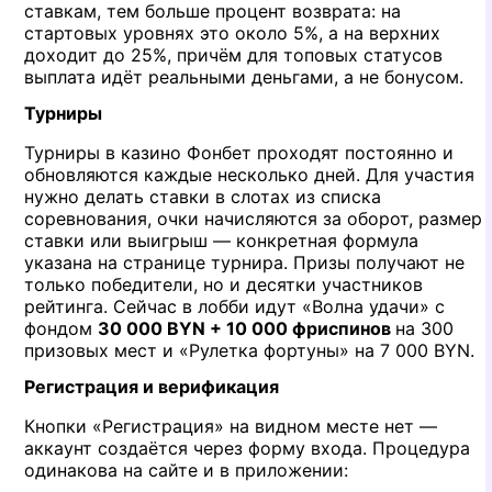
ставкам, тем больше процент возврата: на
стартовых уровнях это около 5%, а на верхних
доходит до 25%, причём для топовых статусов
выплата идёт реальными деньгами, а не бонусом.
Турниры
Турниры в казино Фонбет проходят постоянно и
обновляются каждые несколько дней. Для участия
нужно делать ставки в слотах из списка
соревнования, очки начисляются за оборот, размер
ставки или выигрыш — конкретная формула
указана на странице турнира. Призы получают не
только победители, но и десятки участников
рейтинга. Сейчас в лобби идут «Волна удачи» с
фондом
30 000 BYN + 10 000 фриспинов
на 300
призовых мест и «Рулетка фортуны» на 7 000 BYN.
Регистрация и верификация
Кнопки «Регистрация» на видном месте нет —
аккаунт создаётся через форму входа. Процедура
одинакова на сайте и в приложении: