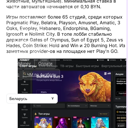
животные, мультяшные). Минимальная ставка в
части автоматов начинается от 0,10 BYN.
Теннис
CS2
Дота 2
Игры поставляют более 65 студий, среди которых
Лига Чемпионов
Pragmatic Play, Belatra, Playson, Amusnet, Amatic, 3
Oaks, Evoplay, Habanero, Endorphina, BGaming,
Олимпийские Игры
Igrosoft и Nolimit City. В топе лобби стабильно
держатся Gates of Olympus, Sun of Egypt 5, Zeus vs
Криптовалюты
ММА
Hades, Coin Strike: Hold and Win и 20 Burning Hot. Из
заметных provider-ов на площадке нет Play'n GO.
биткоин
ЕВРО
WebMoney
Оплати
Бокс
ЧМ по футболу
Беларусь