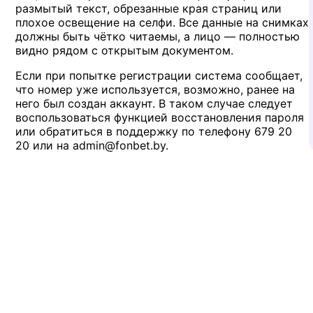
размытый текст, обрезанные края страниц или
плохое освещение на селфи. Все данные на снимках
должны быть чётко читаемы, а лицо — полностью
видно рядом с открытым документом.
Если при попытке регистрации система сообщает,
что номер уже используется, возможно, ранее на
него был создан аккаунт. В таком случае следует
воспользоваться функцией восстановления пароля
или обратиться в поддержку по телефону 679 20
20 или на
admin@fonbet.by
.