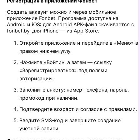
Регистрация в приложении Фонбет
Создать аккаунт можно и через мобильное
приложение Fonbet. Программа доступна на
Android и iOS: для Android APK-файл скачивается с
fonbet.by, для iPhone — из App Store.
Откройте приложение и перейдите в «Меню» в
правом нижнем углу.
Нажмите «Войти», а затем — ссылку
«Зарегистрироваться» под полями
авторизации.
Заполните анкету: номер телефона, пароль,
промокод при наличии.
Подтвердите возраст и согласие с правилами.
Введите SMS-код и завершите создание
учётной записи.