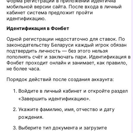
Форма регистрации в приложении идентична
мобильной версии сайта. После входа в личный
кабинет система предложит пройти
идентификацию.
Идентификация в Фонбет
Одной регистрации недостаточно для ставок. По
законодательству Беларуси каждый игрок обязан
подтвердить личность — без этого нельзя
пополнять счёт и заключать пари. Идентификация в
Фонбет проходит онлайн и занимает, как правило,
не более часа.
Порядок действий после создания аккаунта:
Войдите в личный кабинет и откройте раздел
«Завершить идентификацию».
Укажите фамилию, имя, отчество и дату
рождения.
Выберите тип документа и загрузите