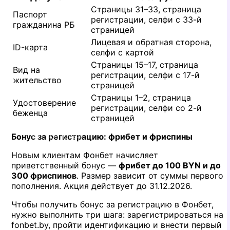
Страницы 31–33, страница
Паспорт
регистрации, селфи с 33-й
гражданина РБ
страницей
Лицевая и обратная сторона,
ID-карта
селфи с картой
Страницы 15–17, страница
Вид на
регистрации, селфи с 17-й
жительство
страницей
Страницы 1–2, страница
Удостоверение
регистрации, селфи со 2-й
беженца
страницей
©
2026
Bookmaker
BY
.
Все права
Бонус за регистрацию: фрибет и фриспины
защищены.
21
+
Новым клиентам Фонбет начисляет
приветственный бонус —
фрибет до 100 BYN и до
300 фриспинов
. Размер зависит от суммы первого
пополнения. Акция действует до 31.12.2026.
Чтобы получить бонус за регистрацию в Фонбет,
нужно выполнить три шага: зарегистрироваться на
fonbet.by, пройти идентификацию и внести первый