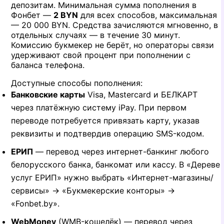
депозитам. Минимальная сумма пополнения в
Фонбет —
2 BYN
для всех способов, максимальная
— 20 000 BYN. Средства зачисляются мгновенно, в
отдельных случаях — в течение 30 минут.
Комиссию букмекер не берёт, но операторы связи
удерживают свой процент при пополнении с
баланса телефона.
Доступные способы пополнения:
Банковские карты
Visa, Mastercard и БЕЛКАРТ
через платёжную систему iPay. При первом
переводе потребуется привязать карту, указав
реквизиты и подтвердив операцию SMS-кодом.
ЕРИП
— перевод через интернет-банкинг любого
белорусского банка, банкомат или кассу. В «Дереве
услуг ЕРИП» нужно выбрать «Интернет-магазины/
сервисы» → «Букмекерские конторы» →
«Fonbet.by».
WebMoney
(WMB-кошелёк) — перевод через