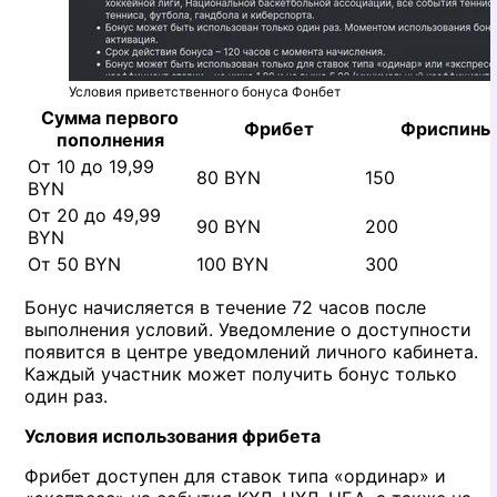
Условия приветственного бонуса Фонбет
Сумма первого
Фрибет
Фриспины
пополнения
От 10 до 19,99
80 BYN
150
BYN
От 20 до 49,99
90 BYN
200
BYN
От 50 BYN
100 BYN
300
Бонус начисляется в течение 72 часов после
выполнения условий. Уведомление о доступности
появится в центре уведомлений личного кабинета.
Каждый участник может получить бонус только
один раз.
Условия использования фрибета
Фрибет доступен для ставок типа «ординар» и