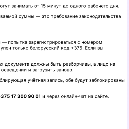
гут занимать от 15 минут до одного рабочего дня.
иваемой суммы — это требование законодательства
н — попытка зарегистрироваться с номером
упен только белорусский код +375. Если вы
ах документа должны быть разборчивы, а лицо на
освещении и загрузить заново.
ублирующая учётная запись, обе будут заблокированы
+375 17 300 90 01
и через онлайн-чат на сайте.