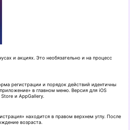
сах и акциях. Это необязательно и на процесс
Форма регистрации и порядок действий идентичны
приложение» в главном меню. Версия для iOS
Store и AppGallery.
истрация» находится в правом верхнем углу. После
рждение возраста.