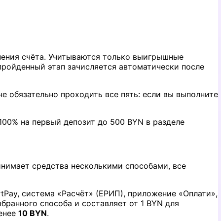
нения счёта. Учитываются только выигрышные
пройденный этап зачисляется автоматически после
е обязательно проходить все пять: если вы выполните
00% на первый депозит до 500 BYN в разделе
инимает средства несколькими способами, все
tPay, система «Расчёт» (ЕРИП), приложение «Оплати»,
бранного способа и составляет от 1 BYN для
менее
10 BYN
.