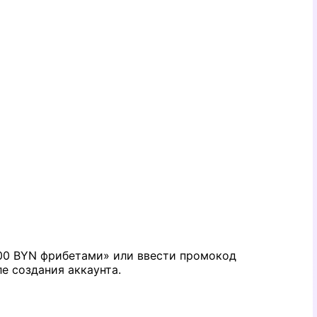
200 BYN фрибетами» или ввести промокод
е создания аккаунта.