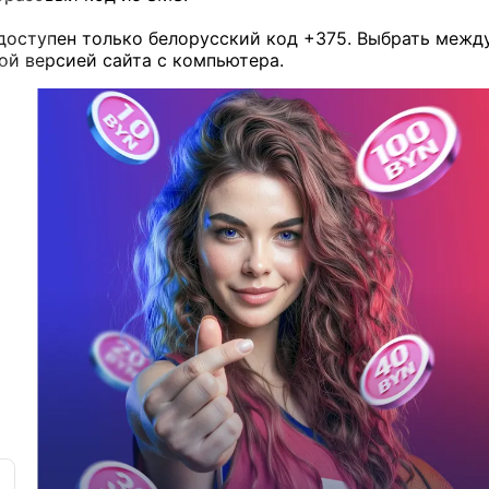
 доступен только белорусский код +375. Выбрать межд
ой версией сайта с компьютера.
й
а 2
А
лу