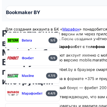
Bookmaker BY
Букмекеры
Рейтинги
Для создания аккаунта в БК «
Марафон
» понадобитс
Регистрация
Контакты
Пользовательское
Политика
marathonbet.by, в мобильной версии или через прил
Опубликовано:
Все
С Казино
соглашение
конфиденциальности
пополнении счёта от 10 BYN. После создания учётн
в
26.05.2026
Betera
5
/5
Как зарегистрироваться в Марафонбет с телефона
На Андроид
Марафонбет
Большинство игроков создают аккаунт именно с моб
На Телефон
Фонбет
5
/5
Беларусь:
переадресация на мобильную версию mobile.maratho
Популярные
пошаговая
Откройте сайт marathonbet.by в браузере смар
С Фрибетом
Maxline
4.7
/5
инструкция
Введите номер телефона в формате +375 и при
С Бонусами
Наде
Выберите приветственный бонус — фрибет 200 B
Легальные
С Кэшб
Марафонбет
4.4
/5
Поставьте галочку, подтверждающую, что вам 
Футбол
Нажмите «Зарегистрироваться» и введите одн