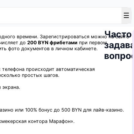
☰
Часто
одного времени. Зарегистрироваться можно на сайте
ачисляет до
200 BYN фрибетами
при первом
задав
ть фото документов в личном кабинете.
вопро
с телефона происходит автоматическая
есколько простых шагов.
 экрана.
азино или 100% бонус до 500 BYN для лайв-казино.
укмекерская контора Марафон».