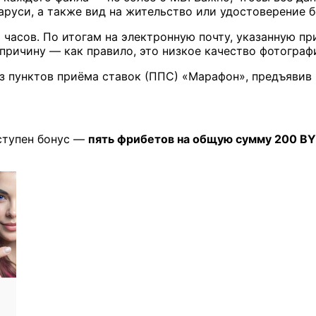
уси, а также вид на жительство или удостоверение б
часов. По итогам на электронную почту, указанную пр
причину — как правило, это низкое качество фотограф
 пунктов приёма ставок (ППС) «Марафон», предъявив п
ступен бонус —
пять фрибетов на общую сумму 200 B