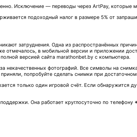
енно. Исключение — переводы через ArtPay, которые мо
ерживается подоходный налог в размере 5% от запраш
зникают затруднения. Одна из распространённых причи
же отмечалось, в мобильной версии и приложении дост
полной версией сайта marathonbet.by с компьютера.
за некачественных фотографий. Все символы на снимк
приняли, попробуйте сделать снимки при достаточном 
скается только один игровой счёт. Если обнаружится д
поддержки. Она работает круглосуточно по телефону