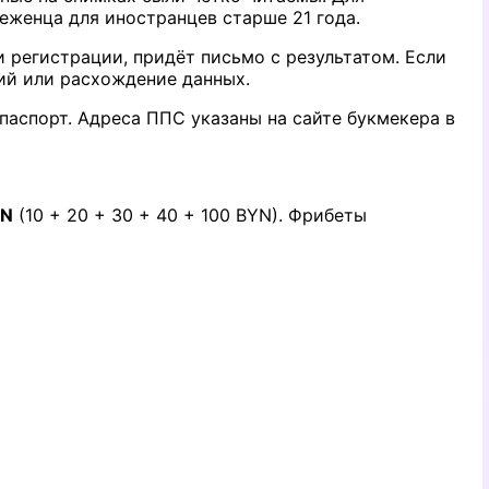
еженца для иностранцев старше 21 года.
и регистрации, придёт письмо с результатом. Если
ий или расхождение данных.
аспорт. Адреса ППС указаны на сайте букмекера в
YN
(10 + 20 + 30 + 40 + 100 BYN). Фрибеты